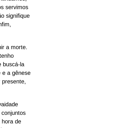
ós servimos
 signifique
nfim,
ir a morte.
 tenho
e buscá-la
e e a gênese
r presente,
vaidade
 conjuntos
a hora de