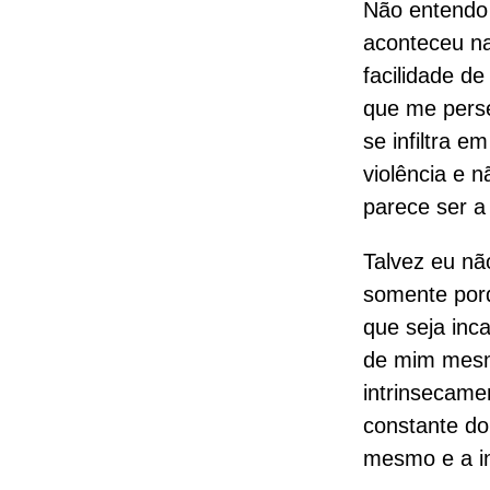
Não entendo 
aconteceu na
facilidade d
que me perse
se infiltra e
violência e 
parece ser a
Talvez eu nã
somente porq
que seja inca
de mim mesm
intrinsecamen
constante do
mesmo e a i