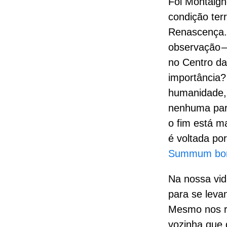
Foi Montaign
condição ter
Renascença.
observação —
no Centro da
importância?
humanidade,
nenhuma para
o fim está m
é voltada po
Summum bo
Na nossa vi
para se leva
Mesmo nos r
vozinha que 