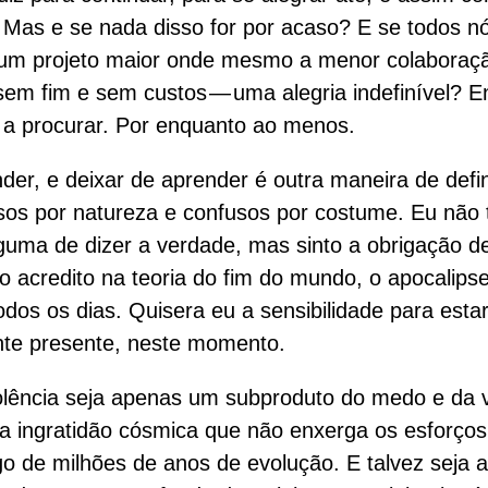
. Mas e se nada disso for por acaso? E se todos n
um projeto maior onde mesmo a menor colaboração
sem fim e sem custos — uma alegria indefinível? E
a procurar. Por enquanto ao menos.
der, e deixar de aprender é outra maneira de defin
os por natureza e confusos por costume. Eu não
guma de dizer a verdade, mas sinto a obrigação d
ão acredito na teoria do fim do mundo, o apocalips
dos os dias. Quisera eu a sensibilidade para esta
te presente, neste momento.
iolência seja apenas um subproduto do medo e da 
ingratidão cósmica que não enxerga os esforços
ngo de milhões de anos de evolução. E talvez seja 