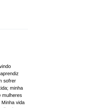
vindo
aprendiz
m sofrer
tida; minha
e mulheres
. Minha vida