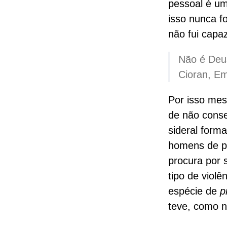
pessoal é um
isso nunca f
não fui capaz
Não é Deus
Cioran, Em
Por isso mes
de não conse
sideral forma
homens de pr
procura por 
tipo de viol
espécie de
p
teve, como n