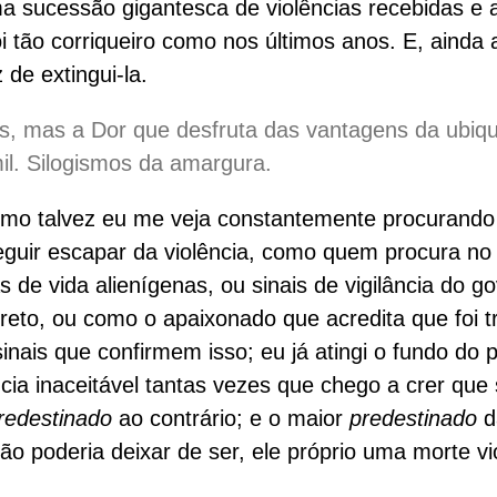
a sucessão gigantesca de violências recebidas e 
oi tão corriqueiro como nos últimos anos. E, ainda 
 de extingui-la.
, mas a Dor que desfruta das vantagens da ubiqu
il. Silogismos da amargura.
mo talvez eu me veja constantemente procurando
guir escapar da violência, como quem procura no
s de vida alienígenas, ou sinais de vigilância do g
eto, ou como o apaixonado que acredita que foi t
sinais que confirmem isso; eu já atingi o fundo do
ência inaceitável tantas vezes que chego a crer qu
redestinado
ao contrário; e o maior
predestinado
da
ão poderia deixar de ser, ele próprio uma morte vi