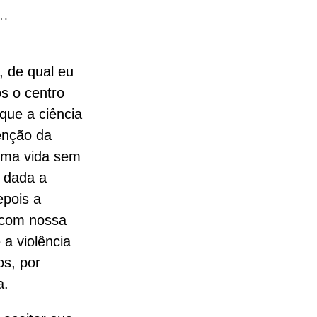
o…
, de qual eu
s o centro
que a ciência
enção da
uma vida sem
i dada a
epois a
 com nossa
a violência
os, por
a.