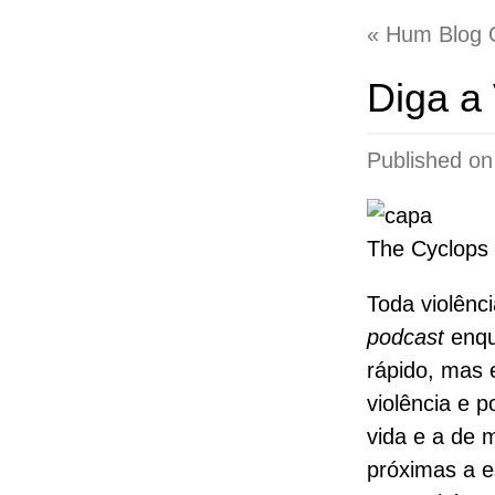
Hum Blog 
Diga a
Published o
The Cyclops
Toda violênc
podcast
enqu
rápido, mas 
violência e p
vida e a de 
próximas a e