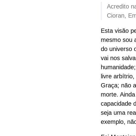
Acredito n
Cioran, Em
Esta visão p
mesmo sou ad
do universo 
vai nos salv
humanidade;
livre arbítri
Graça; não a
morte. Aind
capacidade d
seja uma real
exemplo, não