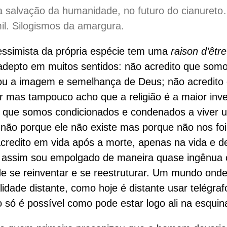
a salvação da humanidade, no futuro do cianuret
il. Silogismos da amargura.
essimista da própria espécie tem uma
raison d’être
epto em muitos sentidos: não acredito que somo
ou a imagem e semelhança de Deus; não acredito 
ar mas tampouco acho que a religião é a maior inv
 que somos condicionados e condenados a viver 
o, não porque ele não existe mas porque não nos fo
credito em vida após a morte, apenas na vida e d
a assim sou empolgado de maneira quase ingênua
e se reinventar e se reestruturar. Um mundo onde 
idade distante, como hoje é distante usar telégraf
 só é possível como pode estar logo ali na esquin