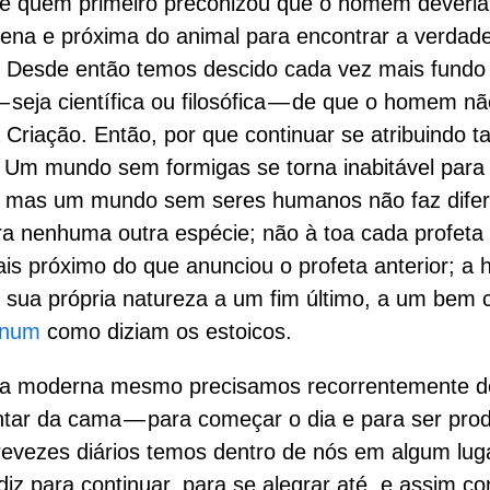
e quem primeiro preconizou que o homem deveria 
rena e próxima do animal para encontrar a verdade
 Desde então temos descido cada vez mais fundo
 seja científica ou filosófica — de que o homem n
 Criação. Então, por que continuar se atribuindo 
 Um mundo sem formigas se torna inabitável para
 mas um mundo sem seres humanos não faz dife
 nenhuma outra espécie; não à toa cada profeta
ais próximo do que anunciou o profeta anterior; a
r sua própria natureza a um fim último, a um bem
num
como diziam os estoicos.
da moderna mesmo precisamos recorrentemente d
ntar da cama — para começar o dia e para ser prod
evezes diários temos dentro de nós em algum lu
diz para continuar, para se alegrar até, e assim c