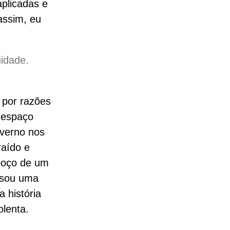
aplicadas e
assim, eu
idade.
 por razões
 espaço
overno nos
raído e
 poço de um
e sou uma
 história
olenta.