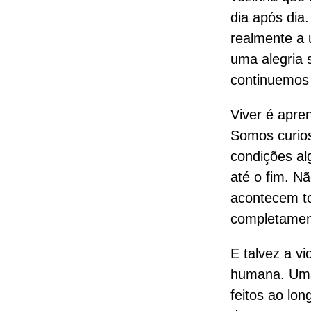
dia após dia
realmente a 
uma alegria 
continuemos 
Viver é apren
Somos curios
condições al
até o fim. N
acontecem to
completamen
E talvez a v
humana. Uma 
feitos ao lo