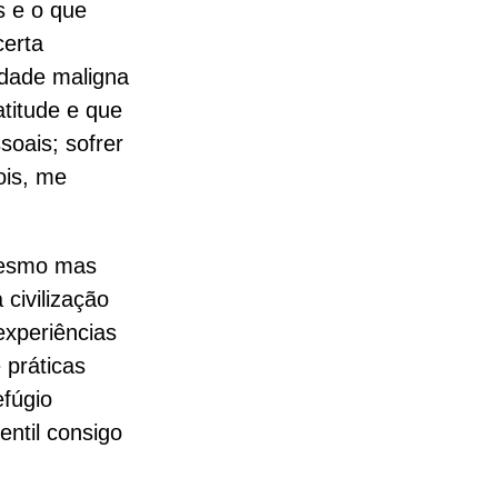
s e o que
certa
idade maligna
titude e que
soais; sofrer
ois, me
 mesmo mas
civilização
experiências
práticas
efúgio
entil consigo