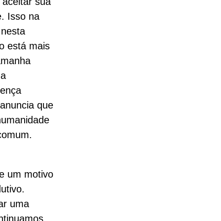
aceitar sua
. Isso na
 nesta
ão está mais
tamanha
 a
rença
 anuncia que
 humanidade
 comum.
e um motivo
utivo.
gar uma
ontinuamos,